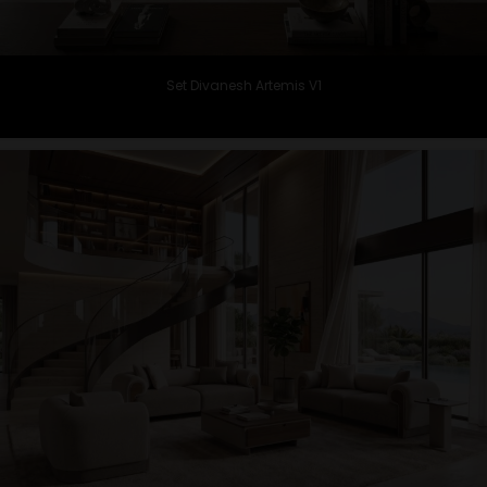
Set Divanesh Artemis V1