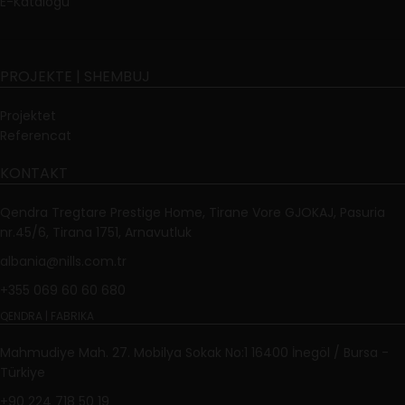
E-Katalogu
PROJEKTE | SHEMBUJ
Projektet
Referencat
KONTAKT
Qendra Tregtare Prestige Home, Tirane Vore GJOKAJ, Pasuria
nr.45/6, Tirana 1751, Arnavutluk
albania@nills.com.tr
+355 069 60 60 680
QENDRA | FABRIKA
Mahmudiye Mah. 27. Mobilya Sokak No:1 16400 İnegöl / Bursa -
Türkiye
+90 224 718 50 19