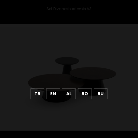
Set Divanesh Artemis V3
TR
EN
AL
RO
RU