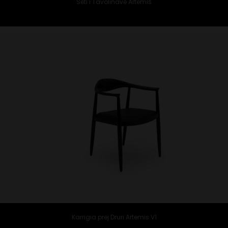
Seti i Tavolinave Artemis
Karrigia prej Druri Artemis V1