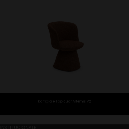
Karrigia e Tapicuar Artemis V2
INSTITUCIONALE