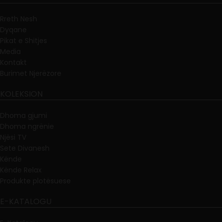
Rreth Nesh
Dyqane
Pikat e Shitjes
Media
Kontakt
Burimet Njerëzore
KOLEKSION
Dhoma gjumi
Dhoma ngrënie
Njësi TV
Sete Divanesh
Kënde
Kënde Relax
Produkte plotësuese
E-KATALOGU