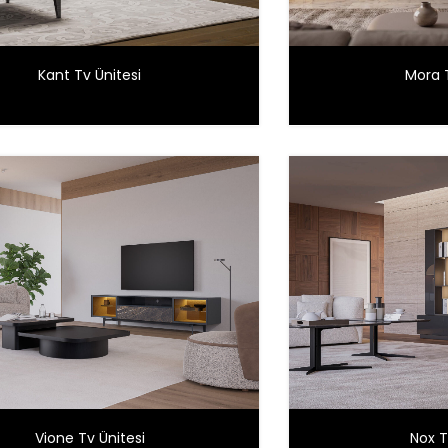
Kant Tv Ünitesi
Mora T
Vione Tv Ünitesi
Nox T