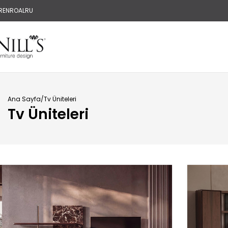
R
EN
RO
AL
RU
Ana Sayfa
Tv Üniteleri
Tv Üniteleri