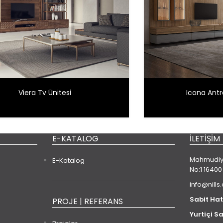
Viera Tv Ünitesi
Icona Antra
E-KATALOG
İLETIŞIM
Mahmudiye
E-Katalog
No:1 16400
info@nills
Sabit Hat
PROJE | REFERANS
Yurtiçi Sa