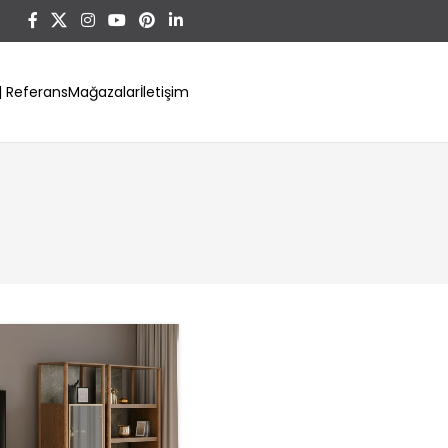
 | Referans
Mağazalar
İletişim