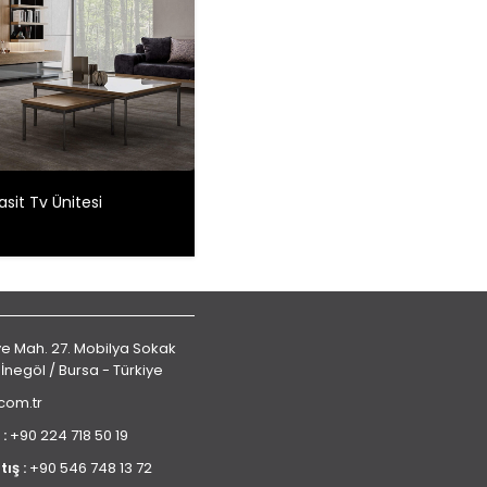
sit Tv Ünitesi
 Mah. 27. Mobilya Sokak
 İnegöl / Bursa - Türkiye
.com.tr
 :
+90 224 718 50 19
tış :
+90 546 748 13 72