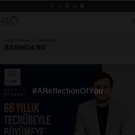
/
Faqja Kryesore
Basında Biz
BASINDA BIZ
07
JAN