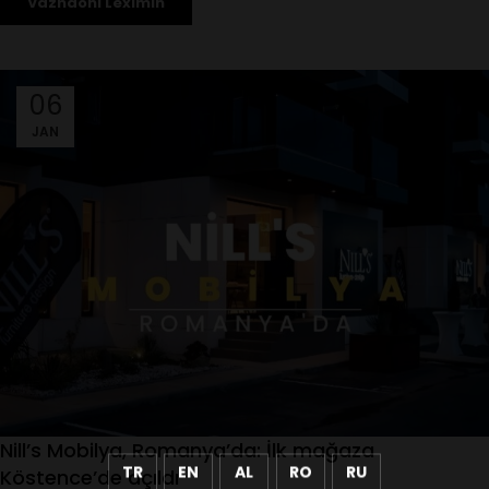
Vazhdoni Leximin
06
JAN
Nill’s Mobilya, Romanya’da: İlk mağaza
TR
EN
AL
RO
RU
Köstence’de açıldı