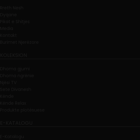
Rreth Nesh
Dyqane
Pikat e Shitjes
Media
Kontakt
Burimet Njerëzore
KOLEKSION
Dhoma gjumi
Dhoma ngrënie
Njësi TV
Sete Divanesh
Kënde
Kënde Relax
Produkte plotësuese
E-KATALOGU
E-Katalogu