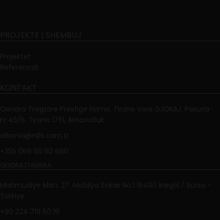
PROJEKTE | SHEMBUJ
Projektet
Referencat
KONTAKT
Qendra Tregtare Prestige Home, Tirane Vore GJOKAJ, Pasuria
nr.45/6, Tirana 1751, Arnavutluk
albania@nills.com.tr
+355 069 60 60 680
QENDRA | FABRIKA
Mahmudiye Mah. 27. Mobilya Sokak No:1 16400 İnegöl / Bursa -
Türkiye
+90 224 718 50 19