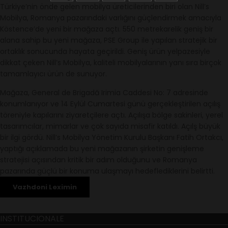
Türkiye’nin önde gelen mobilya üreticilerinden biri olan Nill’s
Mobilya, Romanya pazarındaki varlığını güçlendirmek amacıyla
Köstence’de yeni bir mağaza açtı. 550 metrekarelik geniş bir
alana sahip bu yeni mağaza, PSE Group ile yapılan stratejik bir
ortaklık sonucunda hayata geçirildi. Geniş ürün yelpazesiyle
dikkat çeken Nill’s Mobilya, kaliteli mobilyalarının yanı sıra birçok
tamamlayıcı ürün de sunuyor.
Mağaza, General de Brigadă Irimia Caddesi No: 7 adresinde
konumlanıyor ve 14 Eylül Cumartesi günü gerçekleştirilen açılış
töreniyle kapılarını ziyaretçilere açtı. Açılışa bölge sakinleri, yerel
tasarımcılar, mimarlar ve çok sayıda misafir katıldı. Açılş büyük
bir ilgi gördü. Nill’s Mobilya Yönetim Kurulu Başkanı Fatih Ortakcı,
yaptığı açıklamada bu yeni mağazanın şirketin genişleme
stratejisi açısından kritik bir adım olduğunu ve Romanya
pazarında güçlü bir konuma ulaşmayı hedeflediklerini belirtti.
Vazhdoni Leximin
INSTITUCIONALE