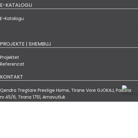
E-KATALOGU
E-Katalogu
PROJEKTE | SHEMBUJ
Projektet
Referencat
KONTAKT
Qendra Tregtare Prestige Home, Tirane Vore GJOKAJ, Pasuria
nr.45/6, Tirana 1751, Arnavutluk
albania@nills.com.tr
+355 069 60 60 680
QENDRA | FABRIKA