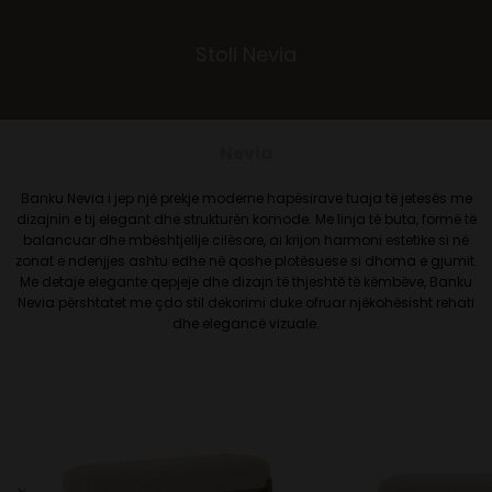
Stoli Nevia
Nevia
Banku Nevia i jep një prekje moderne hapësirave tuaja të jetesës me
dizajnin e tij elegant dhe strukturën komode. Me linja të buta, formë të
balancuar dhe mbështjellje cilësore, ai krijon harmoni estetike si në
zonat e ndenjjes ashtu edhe në qoshe plotësuese si dhoma e gjumit.
Me detaje elegante qepjeje dhe dizajn të thjeshtë të këmbëve, Banku
Nevia përshtatet me çdo stil dekorimi duke ofruar njëkohësisht rehati
dhe elegancë vizuale.