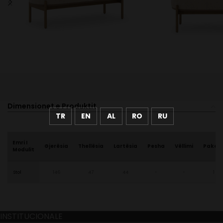
Dimensionet e Produktit
TR
EN
AL
RO
RU
Emri I
Gjerësia
Thellësia
Lartësia
Pesha
Vëllimi
Paket
Modulit
Stol
146
47
44
-
-
1
INSTITUCIONALE