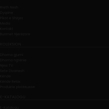
Rreth Nesh
Dyqane
Pikat e Shitjes
Media
Kontakt
Burimet Njerëzore
KOLEKSION
Dhoma gjumi
Dhoma ngrënie
Njësi TV
Sete Divanesh
Kënde
Kënde Relax
Produkte plotësuese
E-KATALOGU
E-Katalogu