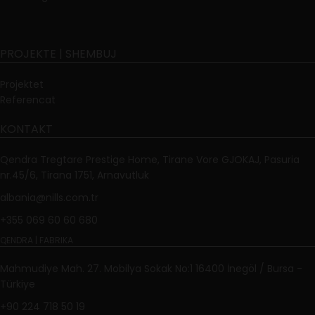
PROJEKTE | SHEMBUJ
Projektet
Referencat
KONTAKT
Qendra Tregtare Prestige Home, Tirane Vore GJOKAJ, Pasuria
nr.45/6, Tirana 1751, Arnavutluk
albania@nills.com.tr
+355 069 60 60 680
QENDRA | FABRIKA
Mahmudiye Mah. 27. Mobilya Sokak No:1 16400 İnegöl / Bursa -
Türkiye
+90 224 718 50 19