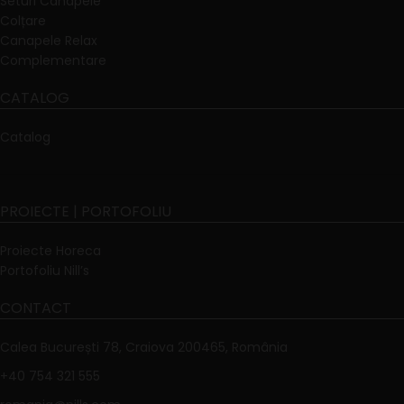
Seturi Canapele
Colțare
Canapele Relax
Complementare
CATALOG
Catalog
PROIECTE | PORTOFOLIU
Proiecte Horeca
Portofoliu Nill’s
CONTACT
Calea București 78, Craiova 200465, România
+40 754 321 555