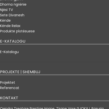
Dhoma ngrënie
Njësi TV
Sete Divanesh
Kënde
Kënde Relax
Produkte plotësuese
E-KATALOGU
E-Katalogu
PROJEKTE | SHEMBUJ
Projektet
Referencat
KONTAKT
Qendra Tregtare Prestige Home, Tirane Vore GJOKAJ, Pasuria