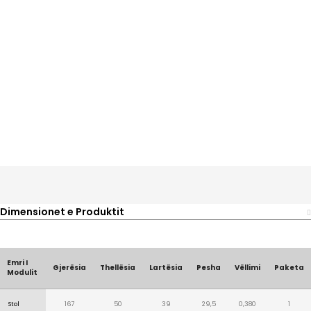
Dimensionet e Produktit
Emri I
Gjerësia
Thellësia
Lartësia
Pesha
Vëllimi
Paketa
Modulit
Stol
167
50
39
29,5
0,380
1