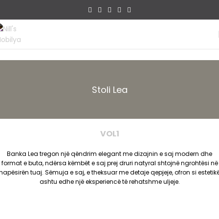
Stoli Lea
VOL1
Banka Lea tregon një qëndrim elegant me dizajnin e saj modern dhe
format e buta, ndërsa këmbët e saj prej druri natyral shtojnë ngrohtësi në
hapësirën tuaj. Sëmuja e saj, e theksuar me detaje qepjeje, ofron si estetik
ashtu edhe një eksperiencë të rehatshme uljeje.