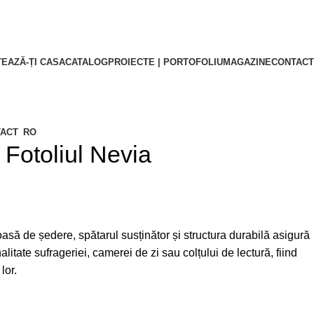
EAZĂ-ȚI CASA
CATALOG
PROIECTE | PORTOFOLIU
MAGAZINE
CONTACT
ACT
RO
Fotoliul Nevia
oasă de ședere, spătarul susținător și structura durabilă asigură
litate sufrageriei, camerei de zi sau colțului de lectură, fiind
lor.