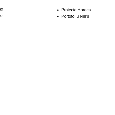
ax
Proiecte Horeca
re
Portofoliu Nill’s