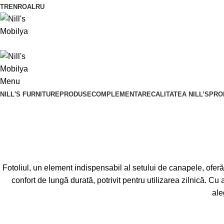
TR
EN
RO
AL
RU
Menu
NILL'S FURNITURE
PRODUSE
COMPLEMENTARE
CALITATEA NILL’S
PRO
Fotoliul, un element indispensabil al setului de canapele, oferă
confort de lungă durată, potrivit pentru utilizarea zilnică. Cu
ale