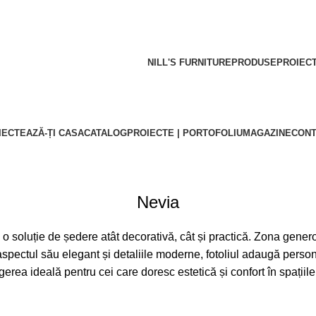
NILL'S FURNITURE
PRODUSE
PROIECT
IECTEAZĂ-ȚI CASA
CATALOG
PROIECTE | PORTOFOLIU
MAGAZINE
CONT
Nevia
 o soluție de ședere atât decorativă, cât și practică. Zona gener
 aspectul său elegant și detaliile moderne, fotoliul adaugă persona
gerea ideală pentru cei care doresc estetică și confort în spațiile 