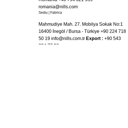
romania@nills.com
Sediu | Fabrica
Mahmudiye Mah. 27. Mobilya Sokak No:1
16400 İnegöl / Bursa - Türkiye
+90 224 718
50 19
info@nills.com.tr
Export :
+90 543
834 77 98
Mahmudiye Mah. 27. Mobilya Sokak No:1
16400 İnegöl / Bursa - Türkiye
info@nills.com.tr
Linie Fixă :
+90 224 718
50 19
Vânzări Interne :
+90 546 748 13 72
Export :
+90 543 834 77 98
Rus Dışticaret
:
+90 530 764 43 76
melor. Pentru mai multe informații, vă rugăm să vizitați Politica