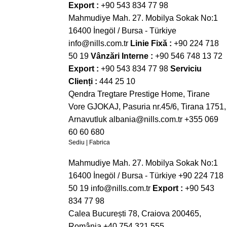
Export :
+90 543 834 77 98
Mahmudiye Mah. 27. Mobilya Sokak No:1
16400 İnegöl / Bursa - Türkiye
info@nills.com.tr
Linie Fixă :
+90 224 718
50 19
Vânzări Interne :
+90 546 748 13 72
Export :
+90 543 834 77 98
Serviciu
Clienți :
444 25 10
Qendra Tregtare Prestige Home, Tirane
Vore GJOKAJ, Pasuria nr.45/6, Tirana 1751,
Arnavutluk
albania@nills.com.tr
+355 069
60 60 680
Sediu | Fabrica
Mahmudiye Mah. 27. Mobilya Sokak No:1
16400 İnegöl / Bursa - Türkiye
+90 224 718
50 19
info@nills.com.tr
Export :
+90 543
834 77 98
Calea București 78, Craiova 200465,
România
+40 754 321 555