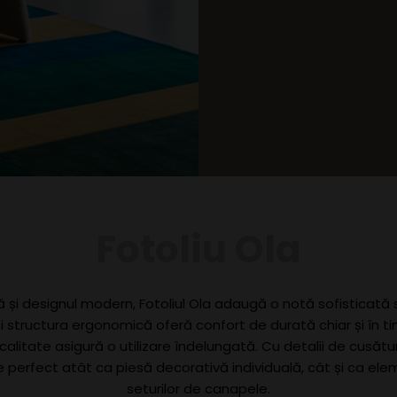
Fotoliu Ola
și designul modern, Fotoliul Ola adaugă o notă sofisticată spa
i structura ergonomică oferă confort de durată chiar și în timp
calitate asigură o utilizare îndelungată. Cu detalii de cusătur
te perfect atât ca piesă decorativă individuală, cât și ca e
seturilor de canapele.