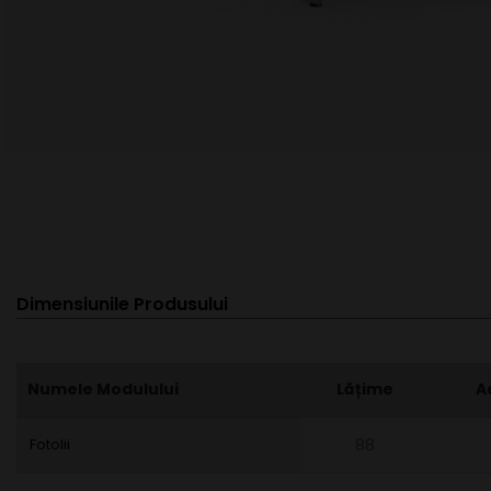
Dimensiunile Produsului
Numele Modulului
Lățime
A
Fotolii
88