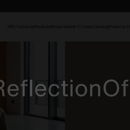
Nill's Furniture
Produse
Proiectează-Ți Casa
Catalog
Proiecte | 