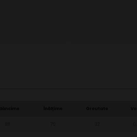
dâncime
Înălțime
Greutate
Vo
88
70
22
0,