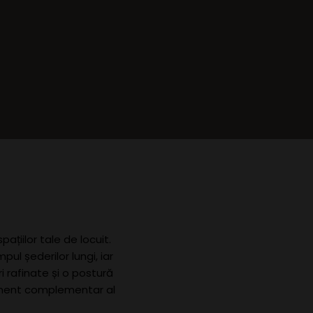
țiilor tale de locuit.
ul șederilor lungi, iar
i rafinate și o postură
lement complementar al