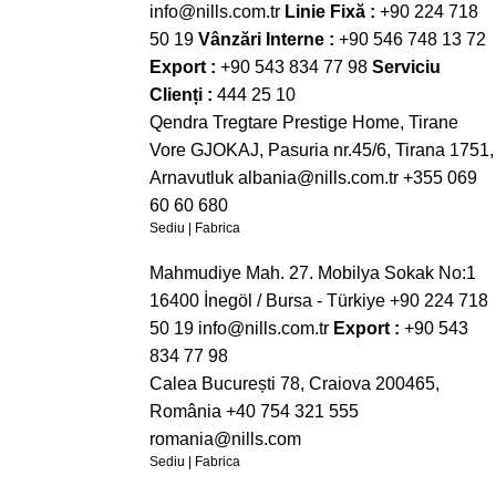
info@nills.com.tr
Linie Fixă :
+90 224 718
50 19
Vânzări Interne :
+90 546 748 13 72
Export :
+90 543 834 77 98
Serviciu
Clienți :
444 25 10
Qendra Tregtare Prestige Home, Tirane
Vore GJOKAJ, Pasuria nr.45/6, Tirana 1751,
Arnavutluk
albania@nills.com.tr
+355 069
60 60 680
Sediu | Fabrica
Mahmudiye Mah. 27. Mobilya Sokak No:1
16400 İnegöl / Bursa - Türkiye
+90 224 718
50 19
info@nills.com.tr
Export :
+90 543
834 77 98
Calea București 78, Craiova 200465,
România
+40 754 321 555
romania@nills.com
Sediu | Fabrica