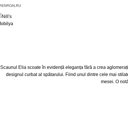
R
EN
RO
AL
RU
Scaunul Elia scoate în evidență eleganța fără a crea aglomerație v
designul curbat al spătarului. Fiind unul dintre cele mai sti
mesei. O notă