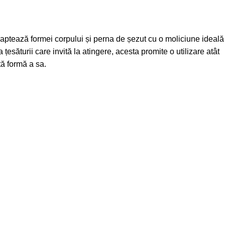
adaptează formei corpului și perna de șezut cu o moliciune ideală
a țesăturii care invită la atingere, acesta promite o utilizare atât
tă formă a sa.