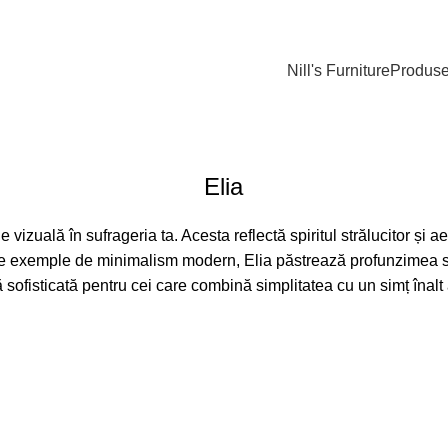
Nill's Furniture
Produs
Elia
izuală în sufrageria ta. Acesta reflectă spiritul strălucitor și ae
late exemple de minimalism modern, Elia păstrează profunzimea sp
 sofisticată pentru cei care combină simplitatea cu un simț înalt 