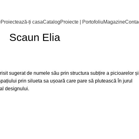
e
Proiectează-ți casa
Catalog
Proiecte | Portofoliu
Magazine
Conta
Scaun Elia
risit sugerat de numele său prin structura subțire a picioarelor și
ațiului prin silueta sa ușoară care pare să plutească în jurul
al designului.