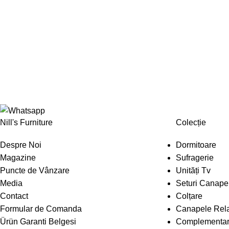
Nill's Furniture
Colecție
Despre Noi
Dormitoare
Magazine
Sufragerie
Puncte de Vânzare
Unități Tv
Media
Seturi Canape
Contact
Colțare
Formular de Comanda
Canapele Rel
Ürün Garanti Belgesi
Complementa