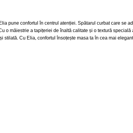
lia pune confortul în centrul atenției. Spătarul curbat care se 
 Cu o măiestrie a tapițeriei de înaltă calitate și o textură specială 
 și stilată. Cu Elia, confortul însoțește masa ta în cea mai elegan