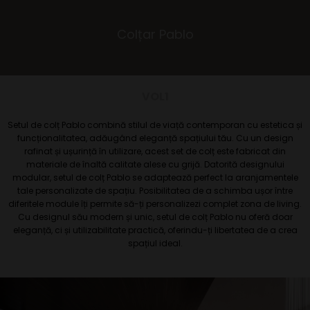
Colțar Pablo
VOL1
Setul de colț Pablo combină stilul de viață contemporan cu estetica și
funcționalitatea, adăugând eleganță spațiului tău. Cu un design
rafinat și ușurință în utilizare, acest set de colț este fabricat din
materiale de înaltă calitate alese cu grijă. Datorită designului
modular, setul de colț Pablo se adaptează perfect la aranjamentele
tale personalizate de spațiu. Posibilitatea de a schimba ușor între
diferitele module îți permite să-ți personalizezi complet zona de living.
Cu designul său modern și unic, setul de colț Pablo nu oferă doar
eleganță, ci și utilizabilitate practică, oferindu-ți libertatea de a crea
spațiul ideal.