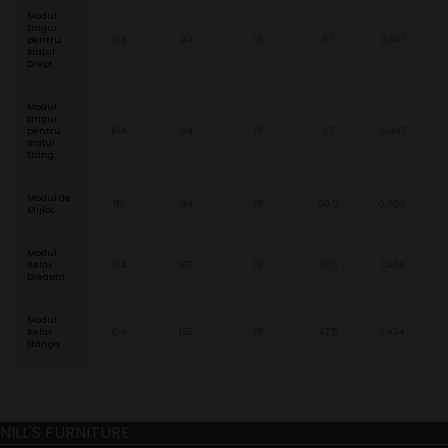
Modul
Singur
pentru
104
94
76
37
0,847
Brațul
Drept
Modul
Singur
pentru
104
94
76
37
0,847
Brațul
Stâng
Modul de
80
94
76
30,5
0,659
Mijloc
Modul
Relax
104
162
76
47,5
1,434
Dreapta
Modul
Relax
104
162
76
47,5
1,434
Stânga
NILL'S FURNITURE