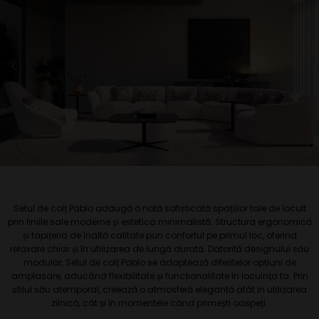
Setul de colț Pablo adaugă o notă sofisticată spațiilor tale de locuit
prin liniile sale moderne și estetica minimalistă. Structura ergonomică
și tapițeria de înaltă calitate pun confortul pe primul loc, oferind
relaxare chiar și în utilizarea de lungă durată. Datorită designului său
modular, Setul de colț Pablo se adaptează diferitelor opțiuni de
amplasare, aducând flexibilitate și funcționalitate în locuința ta. Prin
stilul său atemporal, creează o atmosferă elegantă atât în utilizarea
zilnică, cât și în momentele când primești oaspeți.