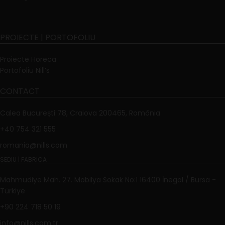
PROIECTE | PORTOFOLIU
Proiecte Horeca
Portofoliu Nill’s
CONTACT
Calea București 78, Craiova 200465, România
+40 754 321 555
romania@nills.com
SEDIU | FABRICA
Mahmudiye Mah. 27. Mobilya Sokak No:1 16400 İnegöl / Bursa -
Türkiye
+90 224 718 50 19
info@nills.com.tr