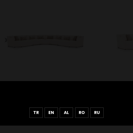
TR
EN
AL
RO
RU