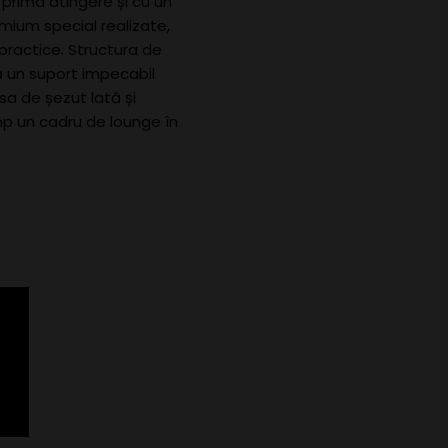
 prima atingere și cu un
emium special realizate,
epractice. Structura de
ă un suport impecabil
sa de șezut lată și
mp un cadru de lounge în