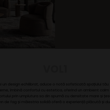
VOL1
și un design echilibrat, aduce o notă sofisticată spațiului tău
derne, îmbină confortul cu estetica, oferind un ambient cal
onfortului prin umplutura sa din spumă cu densitate mare și țe
mn de fag și măiestria solidă oferă o experiență plăcută și dur