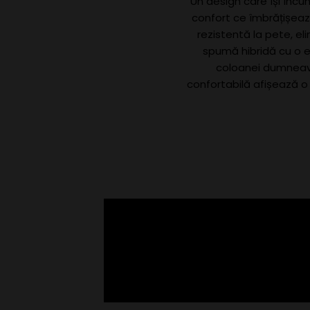
Un design care își încu
confort ce îmbrățișează
rezistentă la pete, el
spumă hibridă cu o e
coloanei dumneavoa
confortabilă afișează o