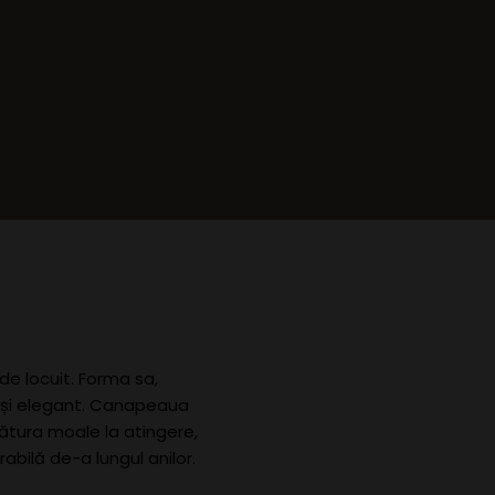
 de locuit. Forma sa,
m și elegant. Canapeaua
sătura moale la atingere,
abilă de-a lungul anilor.