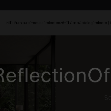
Nill's Furniture
Produse
Proiectează-Ți Casa
Catalog
Proiecte | 
S