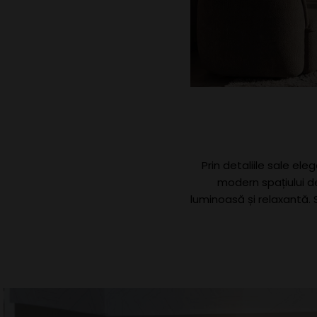
Prin detaliile sale el
modern spațiului de
luminoasă și relaxantă.