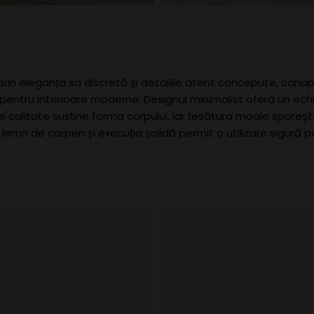
in eleganța sa discretă și detaliile atent concepute, canap
entru interioare moderne. Designul minimalist oferă un echili
calitate susține forma corpului, iar țesătura moale sporește
 lemn de carpen și execuția solidă permit o utilizare sigură 