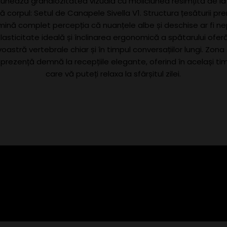
nunează grandiozitatea vizuală cu moliciunea resimțită de la
 corpul: Setul de Canapele Sivella V1. Structura țesăturii pr
imină complet percepția că nuanțele albe și deschise ar fi n
lasticitate ideală și înclinarea ergonomică a spătarului ofer
stră vertebrale chiar și în timpul conversațiilor lungi. Zona 
 prezență demnă la recepțiile elegante, oferind în același ti
care vă puteți relaxa la sfârșitul zilei.