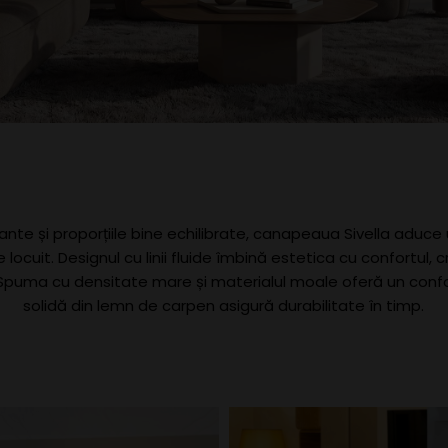
egante și proporțiile bine echilibrate, canapeaua Sivella aduc
 locuit. Designul cu linii fluide îmbină estetica cu confortul
 Spuma cu densitate mare și materialul moale oferă un confort
solidă din lemn de carpen asigură durabilitate în timp.