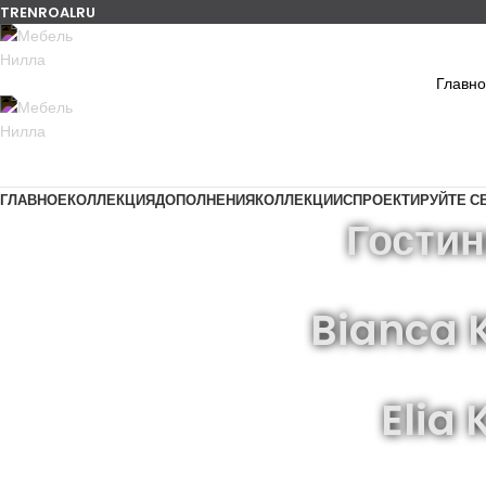
TR
EN
RO
AL
RU
Главн
ГЛАВНОЕ
КОЛЛЕКЦИЯ
ДОПОЛНЕНИЯ
КОЛЛЕКЦИИ
СПРОЕКТИРУЙТЕ С
Гостин
Bianca 
Elia 