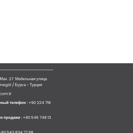
Мах. 27. Мебельная улица
Inegöl / Бурса - Турция
.com.tr
ный телефон :
+90 224 718
е продажи :
+90 546 748 13
+90 543 834 77 98