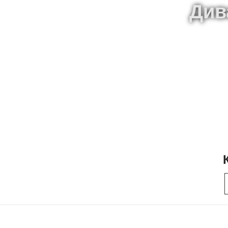
Дизайн и П
Див
Представьте жилое пространство
Независимо от того, ищете ли вы с
проект для всего дома, опытная к
решения, вдохновлённые в
Коллекции
Модульный
Nill's Качество
Tasarım Hizmetleri
Proje Yöneticisi ile Tasarım Danış
Nill’s Mobilya’nın alanında uzman i