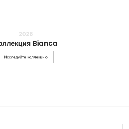
timizden yararlanarak yaşam alanlarınızı sizin stilinize uygun
z oluşturulduktan sonra, proje yöneticiniz sizinle iletişime
e detayları paylaşacaktır.
İletişim numaranız
2026
оллекция Bianca
Görüşme Tarihi
Исследуйте коллекцию
stediğiniz notlar