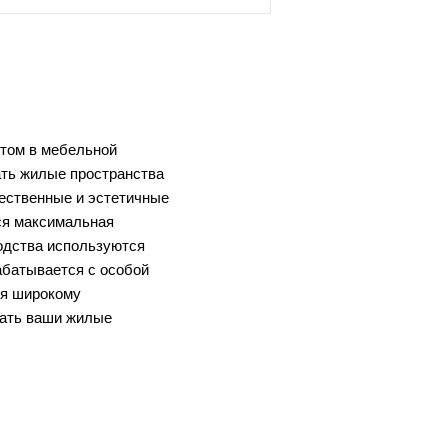
ытом в мебельной
ать жилые пространства
ественные и эстетичные
ся максимальная
одства используются
абатывается с особой
ря широкому
вать ваши жилые