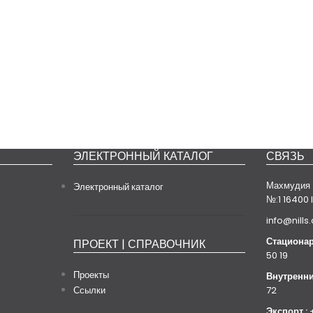
ЭЛЕКТРОННЫЙ КАТАЛОГ
СВЯЗЬ
реть Презентационное Видео
Махмудия 
Электронный каталог
№:1 16400 
info@nills
Стационар
ПРОЕКТ | СПРАВОЧНИК
50 19
Проекты
Внутренни
Ссылки
72
Экспорт :