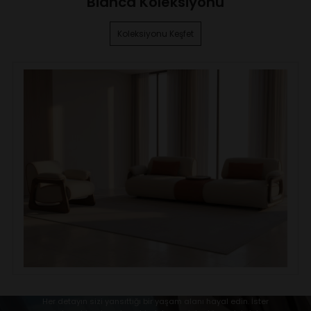
Bianca Koleksiyonu
Koleksiyonu Keşfet
Her detayın sizi yansıttığı bir yaşam alanı hayal edin. İster