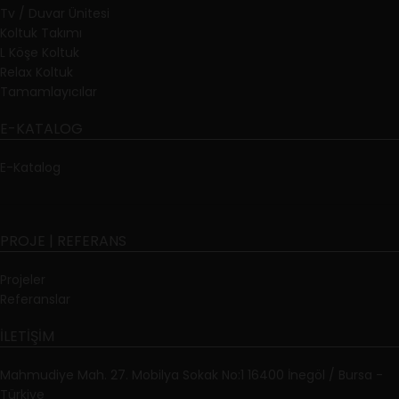
Tv / Duvar Ünitesi
Koltuk Takımı
L Köşe Koltuk
Relax Koltuk
Tamamlayıcılar
E-KATALOG
E-Katalog
PROJE | REFERANS
Projeler
Referanslar
İLETIŞIM
Mahmudiye Mah. 27. Mobilya Sokak No:1 16400 İnegöl / Bursa -
Türkiye