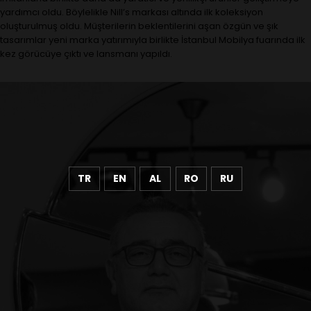
yardımcı oldu. Böylelikle Nill’s markası altında ilk koleksiyon
oluşturulmuş oldu. Müşterilerin beklentilerini aşan özgün ve şık
tasarımlar yeni marka yatırımıyla birlikte İstanbul Mobilya fuarında ilk
kez görücüye çıktı ve lansmanı yapıldı.
TR
EN
AL
RO
RU