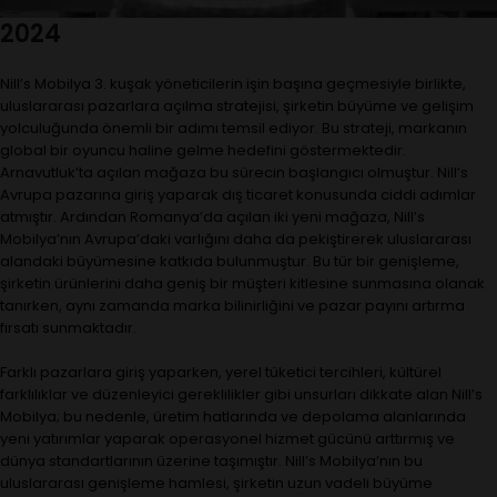
2024
Nill’s Mobilya 3. kuşak yöneticilerin işin başına geçmesiyle birlikte,
uluslararası pazarlara açılma stratejisi, şirketin büyüme ve gelişim
yolculuğunda önemli bir adımı temsil ediyor. Bu strateji, markanın
global bir oyuncu haline gelme hedefini göstermektedir.
Arnavutluk’ta açılan mağaza bu sürecin başlangıcı olmuştur. Nill’s
Avrupa pazarına giriş yaparak dış ticaret konusunda ciddi adımlar
atmıştır. Ardından Romanya’da açılan iki yeni mağaza, Nill’s
Mobilya’nın Avrupa’daki varlığını daha da pekiştirerek uluslararası
alandaki büyümesine katkıda bulunmuştur. Bu tür bir genişleme,
şirketin ürünlerini daha geniş bir müşteri kitlesine sunmasına olanak
tanırken, aynı zamanda marka bilinirliğini ve pazar payını artırma
fırsatı sunmaktadır.
Farklı pazarlara giriş yaparken, yerel tüketici tercihleri, kültürel
farklılıklar ve düzenleyici gereklilikler gibi unsurları dikkate alan Nill’s
Mobilya; bu nedenle, üretim hatlarında ve depolama alanlarında
yeni yatırımlar yaparak operasyonel hizmet gücünü arttırmış ve
dünya standartlarının üzerine taşımıştır. Nill’s Mobilya’nın bu
uluslararası genişleme hamlesi, şirketin uzun vadeli büyüme