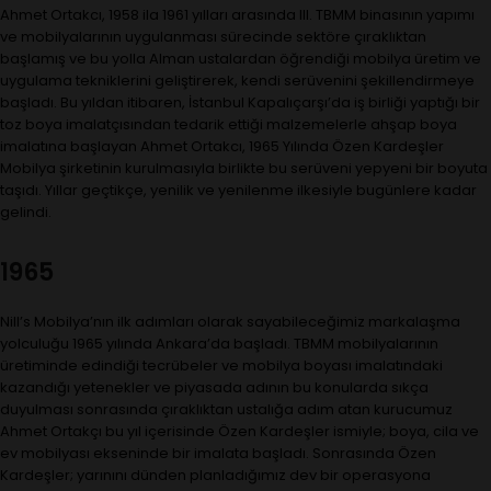
Ahmet Ortakcı, 1958 ila 1961 yılları arasında III. TBMM binasının yapımı
ve mobilyalarının uygulanması sürecinde sektöre çıraklıktan
başlamış ve bu yolla Alman ustalardan öğrendiği mobilya üretim ve
uygulama tekniklerini geliştirerek, kendi serüvenini şekillendirmeye
başladı. Bu yıldan itibaren, İstanbul Kapalıçarşı’da iş birliği yaptığı bir
toz boya imalatçısından tedarik ettiği malzemelerle ahşap boya
imalatına başlayan Ahmet Ortakcı, 1965 Yılında Özen Kardeşler
Mobilya şirketinin kurulmasıyla birlikte bu serüveni yepyeni bir boyuta
taşıdı. Yıllar geçtikçe, yenilik ve yenilenme ilkesiyle bugünlere kadar
gelindi.
1965
Nill’s Mobilya’nın ilk adımları olarak sayabileceğimiz markalaşma
yolculuğu 1965 yılında Ankara’da başladı. TBMM mobilyalarının
üretiminde edindiği tecrübeler ve mobilya boyası imalatındaki
kazandığı yetenekler ve piyasada adının bu konularda sıkça
duyulması sonrasında çıraklıktan ustalığa adım atan kurucumuz
Ahmet Ortakçı bu yıl içerisinde Özen Kardeşler ismiyle; boya, cila ve
ev mobilyası ekseninde bir imalata başladı. Sonrasında Özen
Kardeşler; yarınını dünden planladığımız dev bir operasyona