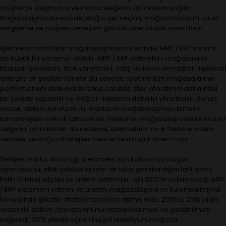
müşteriye ulaşmasını ve marka değerini artırmasını sağlar.
Mağazalaşma sürecinde, doğru yer seçimi, mağaza tasarımı, ürün
sergileme ve müşteri deneyimi gibi faktörler büyük önem taşır.
İşletmenin markanın mağazalaşması sürecinde, MRP / ERP sistemi
de büyük bir yardımcı olabilir. MRP / ERP sistemleri, mağazaların
finansal işlemlerini, stok yönetimini, satış verilerini ve müşteri ilişkilerini
entegre bir şekilde yönetir. Bu sayede, işletme tüm mağazalarının
performansını anlık olarak takip edebilir, stok yönetimini daha etkili
bir şekilde yapabilir ve müşteri ilişkilerini daha iyi yönetebilir. Sonuç
olarak, sistem kurulumu ile markanın mağazalaşması birbirini
tamamlayan önemli faktörlerdir. Markanın mağazalaşması ile marka
değerini artırabilirler. Bu nedenle, işletmelerin bu iki faktöre önem
vermesi ve doğru stratejileri belirlemesi büyük önem taşır.
Gelişen marka dinamiği, üretimden son kullanıcıya ulaşan
operasyonu, etkili şekilde tanzim ve takip gerektirdiğini fark eden
Fatih Ortakcı altyapı ve sistem yatırımları için 2013’te kolları sıvadı. MRP
/ ERP sistemleri yatırımı ile üretim, mağazalaşma ve kurumsallaşma
konusunda şirketin stratejik temelleri atılmış oldu. 2013 ila 2016 yılları
arasında sistem operasyonunun tamamlanması ve geliştirilmesi
sağlandı. 2015 yılında açılan İnegöl Mobiliyum mağaza,