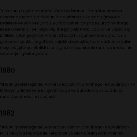
Tutkusunu keşfeden Ahmet Ortakcı; İstanbul, İnegöl ve Ankara
ekseninde ticari iş birliklerini hızla arttırarak kabına sığmayan
keşiflere ve yön veriyordu. Bu faaliyetler içirişinde Bursa’nın İnegöl
ilçesi önemli bir yer alıyordu. İnegöl’deki mobilyacılar ile yapılan iş
birlikleri yıllar geçtikçe Ahmet Ortakçı’nın gündemine daha fazla
giriyordu, çünkü İnegöl’deki lojistik avantajlar, hammaddenin yakın
oluşu ve gittikçe nitelikli olan işgücü bu şehirdeki mobilya imalatının
artacağını gösteriyordu.
1980
Yıl 1980 gösterdiğinde, Ahmet bey yatırımlarını İnegöl’e kaydırarak Nil
Mobilya adında yeni bir şirket kurdu ve burada klasik tarzda ev
mobilyası imalatına başladı.
1982
Yıl 1980 gösterdiğinde, Ahmet bey yatırımlarını İnegöl’e kaydırarak
Nill’s Mobilya markası ile İnegöl’de yapılan üretim yatırımlarının