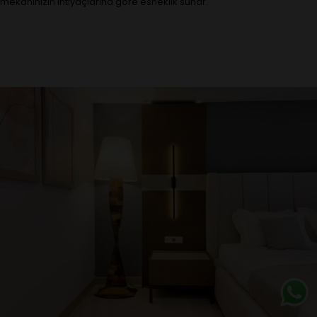
mekanınızın ihtiyaçlarına göre esneklik sunar.