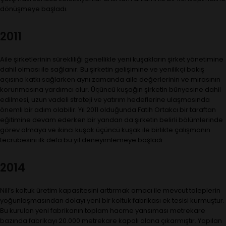
dönüşmeye başladı.
2011
Aile şirketlerinin sürekliliği genellikle yeni kuşakların şirket yönetimine
dahil olması ile sağlanır. Bu şirketin gelişimine ve yenilikçi bakış
açısına katkı sağlarken aynı zamanda aile değerlerinin ve mirasının
korunmasına yardımcı olur. Üçüncü kuşağın şirketin bünyesine dahil
edilmesi, uzun vadeli strateji ve yatırım hedeflerine ulaşmasında
önemli bir adım olabilir. Yıl 2011 olduğunda Fatih Ortakcı bir taraftan
eğitimine devam ederken bir yandan da şirketin belirli bölümlerinde
görev almaya ve ikinci kuşak üçüncü kuşak ile birlikte çalışmanın
tecrübesini ilk defa bu yıl deneyimlemeye başladı.
2014
Nill’s koltuk üretim kapasitesini arttırmak amacı ile mevcut taleplerin
yoğunlaşmasından dolayı yeni bir koltuk fabrikası ek tesisi kurmuştur.
Bu kurulan yeni fabrikanın toplam hacme yansıması metrekare
bazında fabrikayı 20.000 metrekare kapalı alana çıkarmıştır. Yapılan