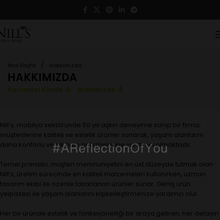
/
Ana Sayfa
Hakkımızda
HAKKIMIZDA
Kurumsal Kimlik
Brandbook
Nill’s, mobilya sektöründe 50 yılı aşkın deneyime sahip bir firma;
müşterilerine kaliteli ve estetik ürünler sunarak, yaşam alanlarını
daha konforlu ve şık hale getirmelerine yardımcı olmaktadır.
Temel prensibi, müşteri memnuniyetini en üst düzeyde tutmak olan
Nill’s, üretim sürecinde en kaliteli malzemeleri kullanırken, uzman
tasarım ekibi ile özenle tasarlanan ürünler sunar. Geniş ürün
yelpazesi ile yaşam alanlarını kişiselleştirmenize yardımcı olur.
Her bir üründe estetik ve fonksiyonelliği bir araya getiren; her detayın