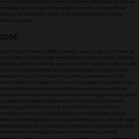
memnuniyetine büyük bir önem veren firma satış öncesi ve sonrası
hizmetleri ile de müşterilerinin güvenini kazandı ve uluslararası
mobilya endüstrisinde Türkiye’yi en güzel şekilde temsil etme
noktasına geldi.
2006
Aziz Ortakçı’nın yenilikçi fikirleri, enerjisi, genç bir girişimci olması ve
ikinci kuşak olarak bayrağı devralması, bu sürecin yeni bir döneme
girildiğini ve daha heyecan verici serüvenlerin başlayacağının işareti
oldu. Aziz Ortakcı şirketini, Nill’s Furniture Design markasını kurup,
yenilikçi ve öncü bir mobilya firması haline getirerek sektörde
konumlandırmayı başardı. Yeni modern ahşap koleksiyonlar, ilham
verici reklam kampanyaları ve etkileyici mağaza konseptleri ile
tüketicilerin dikkatini kısa bir sürede çekmeyi başardı. Firma büyüme
ve gelişme hedefleri doğrultusunda modern bir üretim tesisini
hayata geçirmeye karar verdi. Bu yeni üretim tesisi on iki bin
metrekare alanda son teknoloji ekipmanlarla donatıldı. Yüksek
kaliteli malzemeler kullanılarak üretilen mobilyalar bu modern üretim
tesisinde daha hızlı ve hassas bir şekilde pazara sunuluyordu. Ünlü
tasarımcıların hazırladığı kreasyon yeni fabrikanın getirdiği
imkanlarla birlikte daha da yaratıcı ve yenilikçi ürünler geliştirmeye