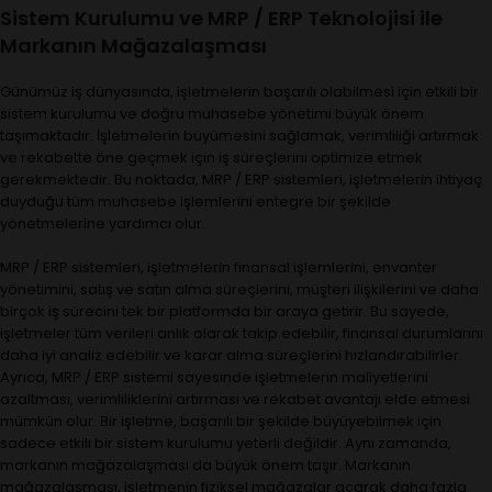
Sistem Kurulumu ve MRP / ERP Teknolojisi ile
Markanın Mağazalaşması
Günümüz iş dünyasında, işletmelerin başarılı olabilmesi için etkili bir
sistem kurulumu ve doğru muhasebe yönetimi büyük önem
taşımaktadır. İşletmelerin büyümesini sağlamak, verimliliği artırmak
ve rekabette öne geçmek için iş süreçlerini optimize etmek
gerekmektedir. Bu noktada, MRP / ERP sistemleri, işletmelerin ihtiyaç
duyduğu tüm muhasebe işlemlerini entegre bir şekilde
yönetmelerine yardımcı olur.
MRP / ERP sistemleri, işletmelerin finansal işlemlerini, envanter
yönetimini, satış ve satın alma süreçlerini, müşteri ilişkilerini ve daha
birçok iş sürecini tek bir platformda bir araya getirir. Bu sayede,
işletmeler tüm verileri anlık olarak takip edebilir, finansal durumlarını
daha iyi analiz edebilir ve karar alma süreçlerini hızlandırabilirler.
Ayrıca, MRP / ERP sistemi sayesinde işletmelerin maliyetlerini
azaltması, verimliliklerini artırması ve rekabet avantajı elde etmesi
mümkün olur. Bir işletme, başarılı bir şekilde büyüyebilmek için
sadece etkili bir sistem kurulumu yeterli değildir. Aynı zamanda,
markanın mağazalaşması da büyük önem taşır. Markanın
mağazalaşması, işletmenin fiziksel mağazalar açarak daha fazla