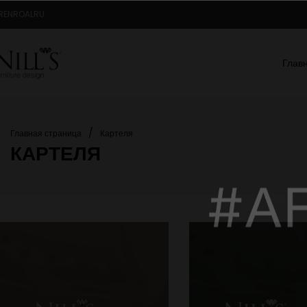
R
EN
RO
AL
RU
Глав
/
Главная страница
Картеля
КАРТЕЛЯ