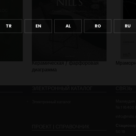
TR
EN
AL
RO
RU
Керамическая / фарфоровая
Мраморн
диаграмма
ЭЛЕКТРОННЫЙ КАТАЛОГ
СВЯЗЬ
Махмудия 
Электронный каталог
№:1 16400 
info@nills
Стационар
ПРОЕКТ | СПРАВОЧНИК
50 19