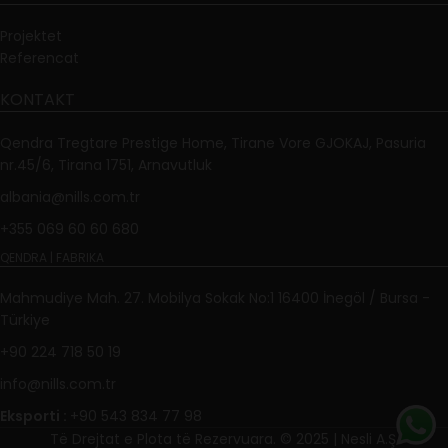
Projektet
Referencat
KONTAKT
Qendra Tregtare Prestige Home, Tirane Vore GJOKAJ, Pasuria
nr.45/6, Tirana 1751, Arnavutluk
albania@nills.com.tr
+355 069 60 60 680
QENDRA | FABRIKA
Mahmudiye Mah. 27. Mobilya Sokak No:1 16400 İnegöl / Bursa -
Türkiye
+90 224 718 50 19
info@nills.com.tr
Eksporti :
+90 543 834 77 98
Të Drejtat e Plota të Rezervuara. © 2025 | Nesli A.Ş.