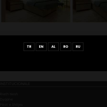
TR
EN
AL
RO
RU
INSTITUCIONALE
Rreth Nesh
Dyqane
Pikat e Shitjes