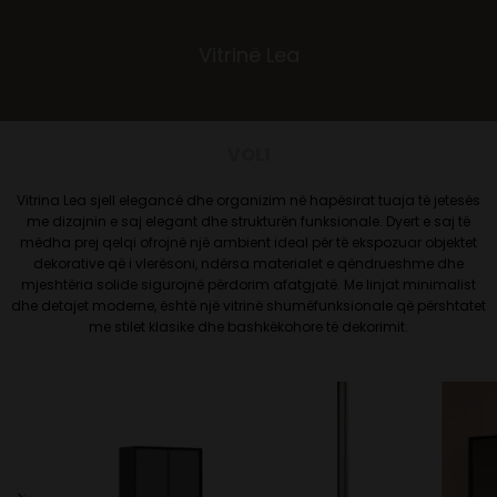
Vitrinë Lea
VOL1
Vitrina Lea sjell elegancë dhe organizim në hapësirat tuaja të jetesës
me dizajnin e saj elegant dhe strukturën funksionale. Dyert e saj të
mëdha prej qelqi ofrojnë një ambient ideal për të ekspozuar objektet
dekorative që i vlerësoni, ndërsa materialet e qëndrueshme dhe
mjeshtëria solide sigurojnë përdorim afatgjatë. Me linjat minimalist
dhe detajet moderne, është një vitrinë shumëfunksionale që përshtatet
me stilet klasike dhe bashkëkohore të dekorimit.