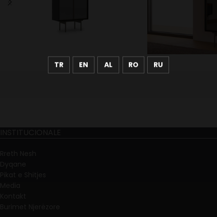
TR
EN
AL
RO
RU
INSTITUCIONALE
Rreth Nesh
Dyqane
Pikat e Shitjes
Media
Kontakt
Burimet Njerëzore