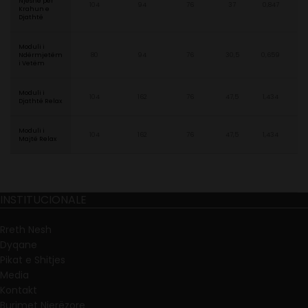
Njëshe për
104
94
76
37
0,847
Krahun e
Djathtë
Moduli i
Ndërmjetëm
80
94
76
30,5
0,659
i Vetëm
Moduli i
104
162
76
47,5
1,434
Djathtë Relax
Moduli i
104
162
76
47,5
1,434
Majtë Relax
INSTITUCIONALE
Rreth Nesh
Dyqane
Pikat e Shitjes
Media
Kontakt
Burimet Njerëzore