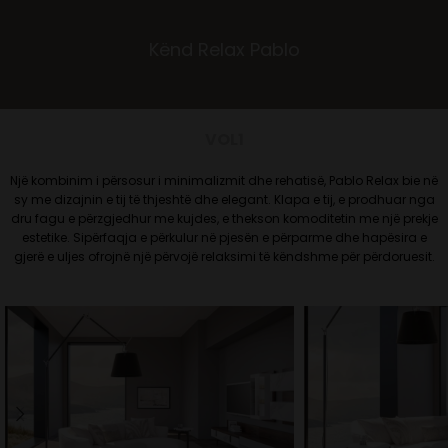
Kënd Relax Pablo
VOL1
Një kombinim i përsosur i minimalizmit dhe rehatisë, Pablo Relax bie në
sy me dizajnin e tij të thjeshtë dhe elegant. Klapa e tij, e prodhuar nga
dru fagu e përzgjedhur me kujdes, e thekson komoditetin me një prekje
estetike. Sipërfaqja e përkulur në pjesën e përparme dhe hapësira e
gjerë e uljes ofrojnë një përvojë relaksimi të këndshme për përdoruesit.