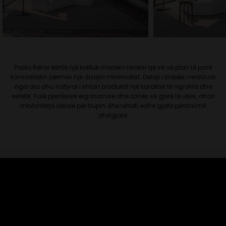
Pablo Relax është një kolltuk modern relaksi që vë në plan të parë
komoditetin përmes një dizajni minimalist. Detaji i klapës i realizuar
nga dru ahu natyral i shton produktit një karakter të ngrohtë dhe
estetik. Falë pjerrësisë ergonomike dhe zonës së gjerë të uljes, ofron
mbështetje ideale për trupin dhe rehati edhe gjatë përdorimit
afatgjatë.