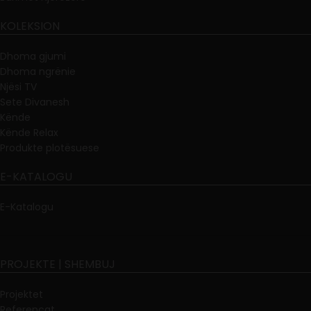
KOLEKSION
Dhoma gjumi
Dhoma ngrënie
Njësi TV
Sete Divanesh
Kënde
Kënde Relax
Produkte plotësuese
E-KATALOGU
E-Katalogu
PROJEKTE | SHEMBUJ
Projektet
Referencat