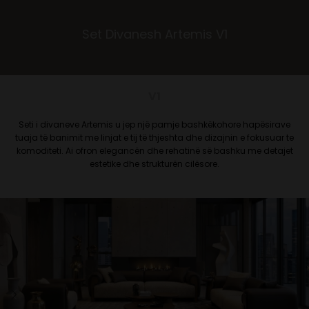
Set Divanesh Artemis V1
V1
Seti i divaneve Artemis u jep një pamje bashkëkohore hapësirave
tuaja të banimit me linjat e tij të thjeshta dhe dizajnin e fokusuar te
komoditeti. Ai ofron elegancën dhe rehatinë së bashku me detajet
estetike dhe strukturën cilësore.