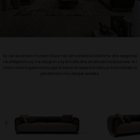
Ky set divanesh modern krijon një atmosferë të bollshme dhe elegante
në shtëpinë tuaj me dizajnin e tij të hollë dhe strukturën funksionale. Ai i
shton vlerë hapësirave tuaja të banimit duke kombinuar komoditetin e
përditshëm me detajet estetike.