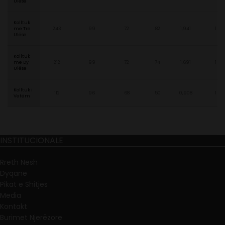
Ulëse
Kolltuk
me Tre
243
99
72
82
1,941
1
Ulëse
Kolltuk
me Dy
212
99
72
74
1,691
1
Ulëse
Kolltuk i
112
96
68
50
0,908
1
Vetëm
INSTITUCIONALE
Rreth Nesh
Dyqane
Pikat e Shitjes
Media
Kontakt
Burimet Njerëzore