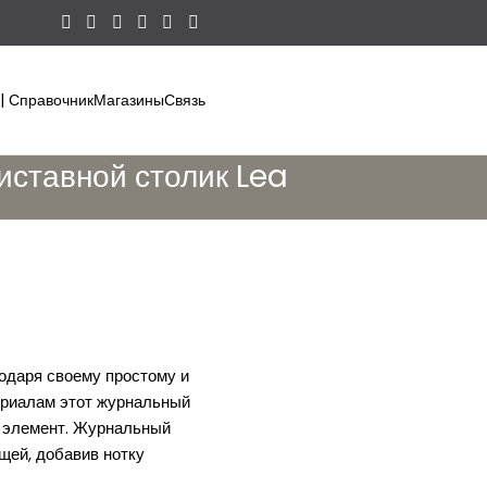
 | Справочник
Магазины
Связь
иставной столик Lea
одаря своему простому и
ериалам этот журнальный
й элемент. Журнальный
щей, добавив нотку