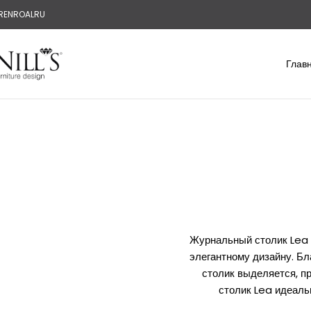
R
EN
RO
AL
RU
Глав
Журнальный столик Lea 
элегантному дизайну. Б
столик выделяется, п
столик Lea идеаль