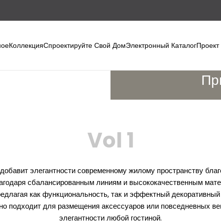
ное
Коллекция
Спроектируйте Свой Дом
Электронный Каталог
Проект
Пр
Vol 1
добавит элегантности современному жилому пространству благ
лагодаря сбалансированным линиям и высококачественным мат
редлагая как функциональность, так и эффектный декоративны
но подходит для размещения аксессуаров или повседневных ве
элегантности любой гостиной.