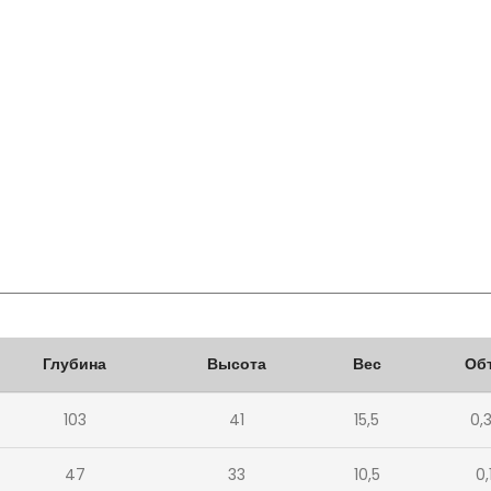
Глубина
Высота
Вес
Об
103
41
15,5
0,
47
33
10,5
0,