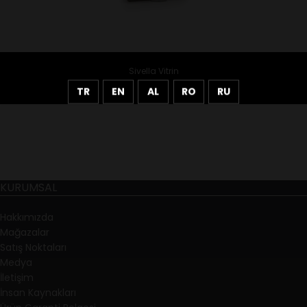
Sivella Vitrin
TR
EN
AL
RO
RU
KURUMSAL
Hakkımızda
Mağazalar
Satış Noktaları
Medya
İletişim
İnsan Kaynakları