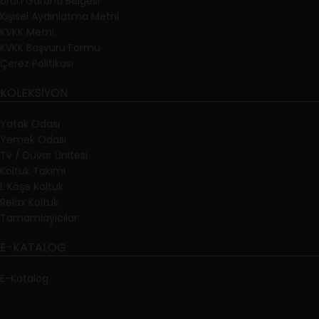
Ürün Garanti Belgesi
Kişisel Aydınlatma Metni
KVKK Metni
KVKK Başvuru Formu
Çerez Politikası
KOLEKSIYON
Yatak Odası
Yemek Odası
Tv / Duvar Ünitesi
Koltuk Takımı
L Köşe Koltuk
Relax Koltuk
Tamamlayıcılar
E-KATALOG
E-Katalog