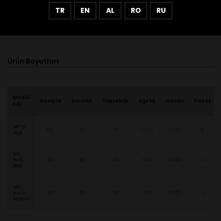
TR
EN
AL
RO
RU
Ürün Boyutları
Modül
Genişlik
Derinlik
Yükseklik
Ağırlık
Hacim
Paket
Adı
M1 Tv
200
52
183
147,5
0,752
2
Blok
M2
Raflı
120
52
183
133,5
0,593
4
Blok
M3
Vitrin
120
52
183
114,5
0,570
3
Modül