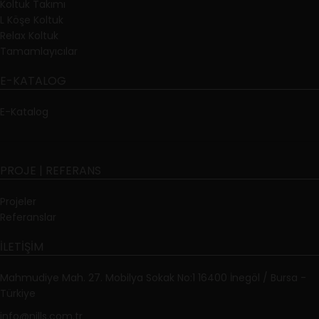
Koltuk Takımı
L Köşe Koltuk
Relax Koltuk
Tamamlayıcılar
E-KATALOG
E-Katalog
PROJE | REFERANS
Projeler
Referanslar
İLETIŞIM
Mahmudiye Mah. 27. Mobilya Sokak No:1 16400 İnegöl / Bursa -
Türkiye
info@nills.com.tr