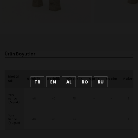
Ürün Boyutları
Modül
Genişlik
Derinlik
Yükseklik
Ağırlık
Hacim
Paket
Adı
TR
EN
AL
RO
RU
Yan
Sehpa
46
40
51
-
-
1
(Büyük)
Yan
Sehpa
46
40
47
-
-
1
(Küçük)